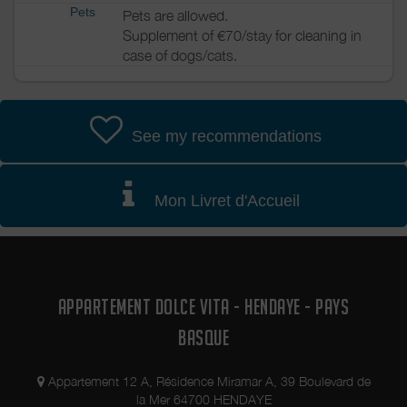
Pets
Pets are allowed.
Supplement of €70/stay for cleaning in
case of dogs/cats.
See my recommendations
Mon Livret d'Accueil
APPARTEMENT DOLCE VITA - HENDAYE - PAYS
BASQUE
Appartement 12 A, Résidence Miramar A, 39 Boulevard de
la Mer 64700 HENDAYE