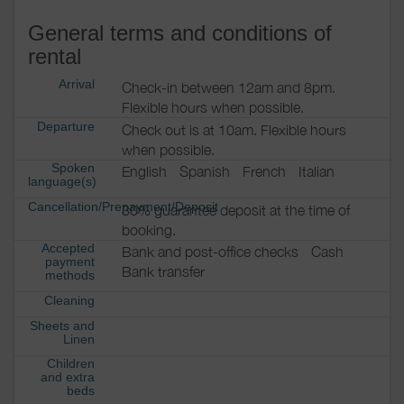
General terms and conditions of
rental
Arrival
Check-in between 12am and 8pm.
Flexible hours when possible.
Departure
Check out is at 10am. Flexible hours
when possible.
Spoken
English
Spanish
French
Italian
language(s)
Cancellation/Prepayment/Deposit
30% guarantee deposit at the time of
booking.
Accepted
Bank and post-office checks
Cash
payment
Bank transfer
methods
Cleaning
Sheets and
Linen
Children
and extra
beds