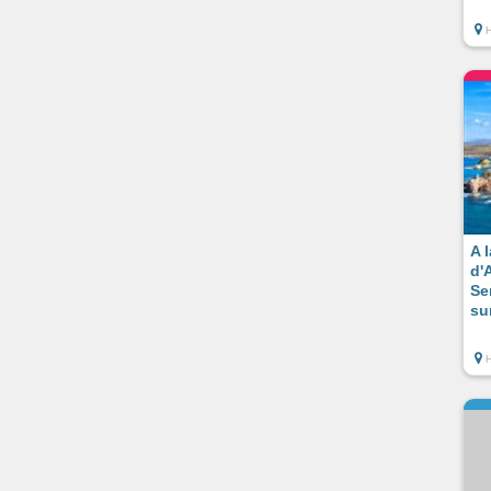
A 
d'
Se
su