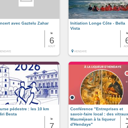
ncert avec Gaztelu Zahar
Initiation Longe Côte - Bella
Vista
le
l
6
AOUT
AO
HENDAYE
HENDAYE
urse pédestre : les 10 km
Conférence "Entreprises et
Hiri Besta
savoir-faire local : des vitrau
Mauméjean à la liqueur
le
l
7
d'Hendaye"