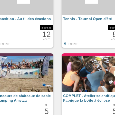
position - Au fil des évasions
Tennis - Tournoi Open d'été
jusqu'au
jusq
12
AOUT
AO
HENDAYE
HENDAYE
ncours de châteaux de sable
COMPLET - Atelier scientifiqu
Camping Ametza
Fabrique ta boîte à éclipse
le
l
5