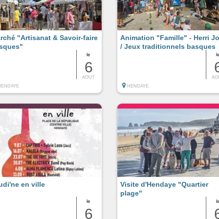
rché "Artisanat & Savoir-faire
Animation "Famille" - Herri J
sques"
/ Jeux traditionnels basques
le
l
6
AOUT
AO
HENDAYE
HENDAYE
udi'ne en ville
Visite d'Hendaye "Quartier
plage"
le
l
6