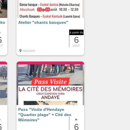
oko
Atelier "chants basques"
e
à partir du
6
6
UT
AOUT
HENDAYE
Pass "Visite d'Hendaye
"Quartier plage" + Cité des
Mémoires"
e
le
6
6