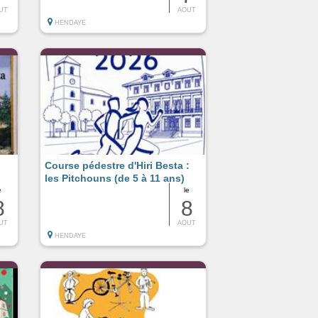
UT
AOUT
HENDAYE
Course pédestre d'Hiri Besta :
les Pitchouns (de 5 à 11 ans)
e
le
8
8
UT
AOUT
HENDAYE