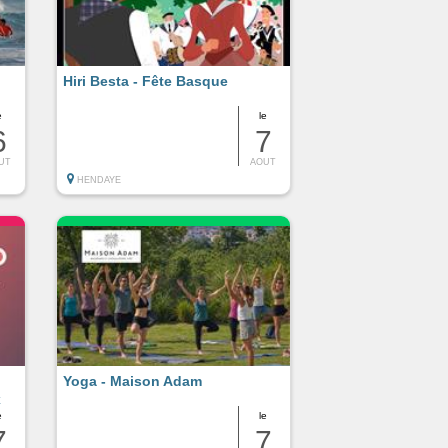
Hiri Besta - Fête Basque
e
le
6
7
UT
AOUT
HENDAYE
Yoga - Maison Adam
x
e
le
7
7