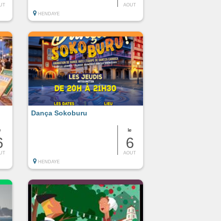
UT
AOUT
HENDAYE
Dança Sokoburu
e
le
6
6
UT
AOUT
HENDAYE