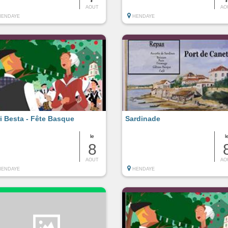
AOUT
AO
HENDAYE
HENDAYE
ri Besta - Fête Basque
Sardinade
le
l
8
AOUT
AO
HENDAYE
HENDAYE