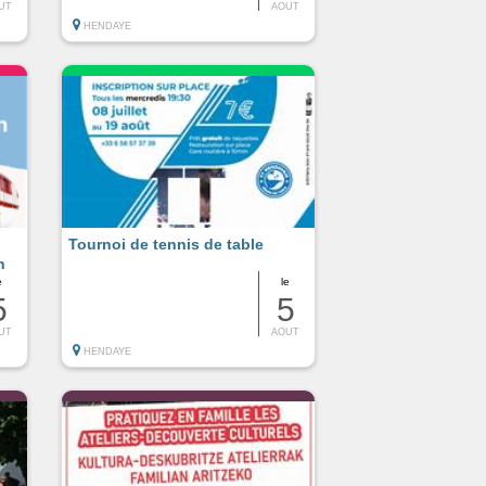
UT
AOUT
HENDAYE
Tournoi de tennis de table
n
e
le
5
5
UT
AOUT
HENDAYE