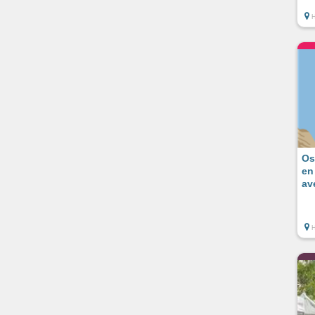
Os
en
av