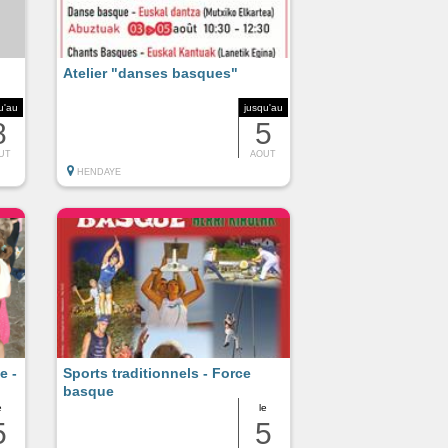
Atelier "danses basques"
u'au
jusqu'au
8
5
UT
AOUT
HENDAYE
e -
Sports traditionnels - Force
basque
e
le
5
5