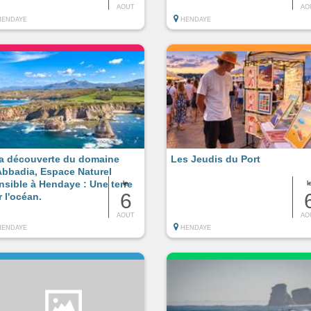
AOUT
AO
HENDAYE
HENDAYE
la découverte du domaine
Les Jeudis du Port
Abbadia, Espace Naturel
nsible à Hendaye : Une terre
le
l
6
r l'océan.
AOUT
AO
HENDAYE
HENDAYE