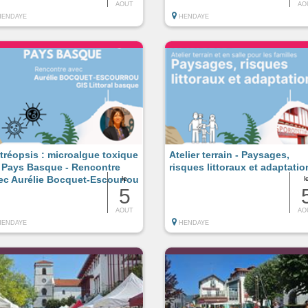
AOUT
AO
HENDAYE
HENDAYE
tréopsis : microalgue toxique
Atelier terrain - Paysages,
 Pays Basque - Rencontre
risques littoraux et adaptatio
ec Aurélie Bocquet-Escourrou
le
l
5
AOUT
AO
HENDAYE
HENDAYE